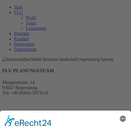
Start
FLU
Profil
Team
Leistungen
Projekte
Kontakt
Impressum
Datenschutz
FLU PLANUNGSTEAM
Margaretenstr. 14
93047 Regensburg
Tel: +49 (0)941/29745-0